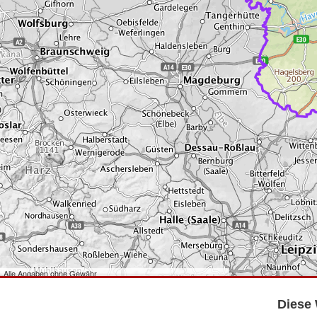
Alle Angaben ohne Gewähr
©
Bundesamt für Kartographie und Geodäsie
2026,
Datenquellen
©
GeoBasis-DE/LGB
,
dl-de/by-2-0
.
Diese 
©
GeoSN
,
dl-de/by-2-0