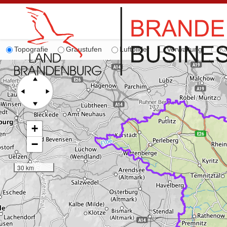
Topografie
Graustufen
Luftbilder
Verwaltung
Ka
+
−
30 km