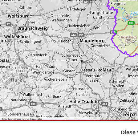
Alle Angaben ohne Gewähr
©
Bundesamt für Kartographie und Geodäsie
2026,
Datenquellen
©
GeoBasis-DE/LGB
,
dl-de/by-2-0
.
Diese 
©
GeoSN
,
dl-de/by-2-0