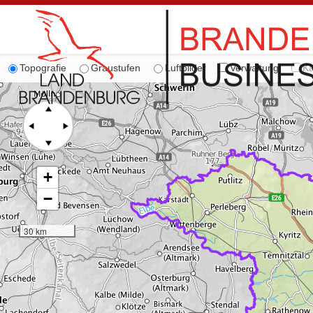
Topografie
Graustufen
Luftbilder
Verwaltung
Ka
+
−
30 km