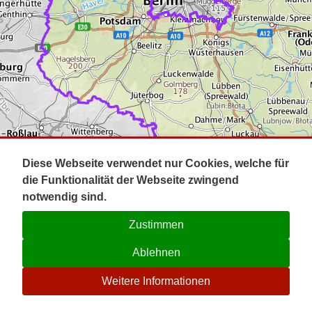
Impressum
Pot
Prig
Kontakt
Spr
Tel
Uck
Regi
Lausi
Diese Webseite verwendet nur Cookies, welche für
die Funktionalität der Webseite zwingend
notwendig sind.
Zustimmen
Ablehnen
☉
Weitere Informationen
V