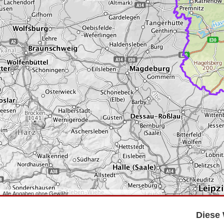
Alle Angaben ohne Gewähr
©
Bundesamt für Kartographie und Geodäsie
2026,
Datenquellen
©
GeoBasis-DE/LGB
,
dl-de/by-2-0
.
Diese 
©
GeoSN
,
dl-de/by-2-0