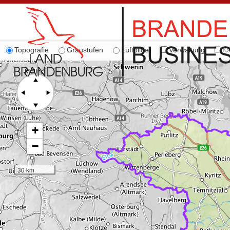
Topografie
Graustufen
Luftbilder
Verwaltung
Ka
+
−
30 km