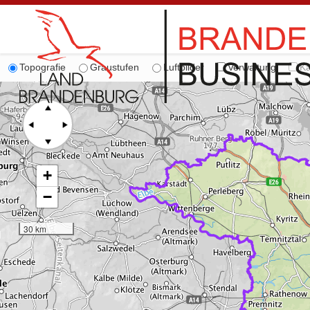
Topografie
Graustufen
Luftbilder
Verwaltung
Ka
+
−
30 km