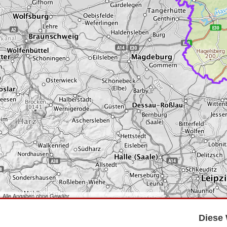
Alle Angaben ohne Gewähr
©
Bundesamt für Kartographie und Geodäsie
2026,
Datenquellen
©
GeoBasis-DE/LGB
,
dl-de/by-2-0
.
Diese 
©
GeoSN
,
dl-de/by-2-0