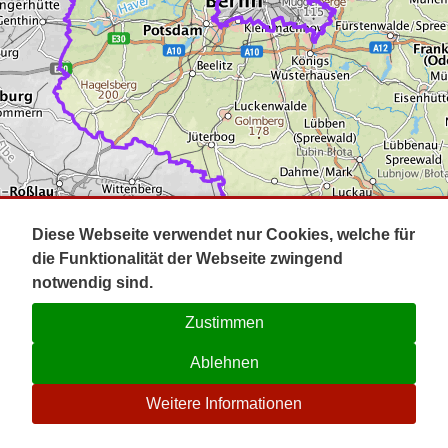
Impressum
Pot
Prig
Kontakt
Spr
Tel
Uck
Regi
Lausi
Diese Webseite verwendet nur Cookies, welche für
die Funktionalität der Webseite zwingend
notwendig sind.
Zustimmen
Ablehnen
☉
Weitere Informationen
V