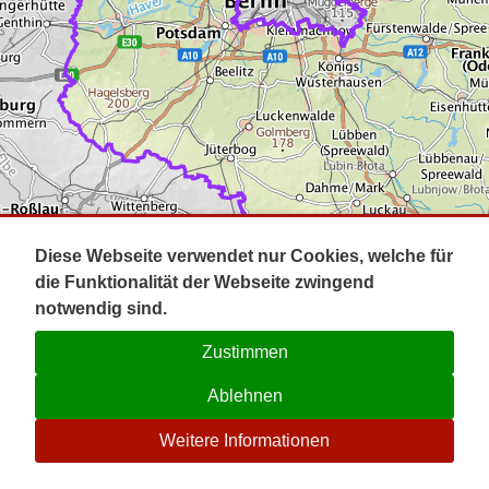
Impressum
Pot
Prig
Kontakt
Spr
Tel
Uck
Regi
Lausi
Diese Webseite verwendet nur Cookies, welche für
die Funktionalität der Webseite zwingend
notwendig sind.
Zustimmen
Ablehnen
☉
Weitere Informationen
V