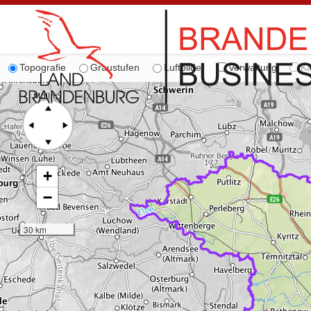
Topografie
Graustufen
Luftbilder
Verwaltung
Ka
+
−
30 km