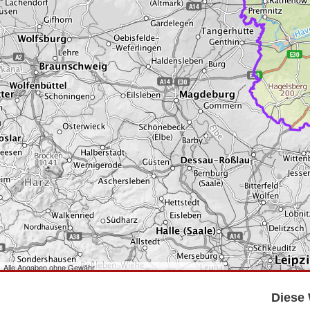
Alle Angaben ohne Gewähr
©
Bundesamt für Kartographie und Geodäsie
2026,
Datenquellen
©
GeoBasis-DE/LGB
,
dl-de/by-2-0
.
Diese 
©
GeoSN
,
dl-de/by-2-0