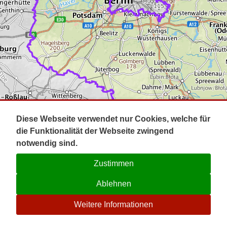
Impressum
Pot
Prig
Kontakt
Spr
Tel
Uck
Regi
Lausi
Diese Webseite verwendet nur Cookies, welche für
die Funktionalität der Webseite zwingend
notwendig sind.
Zustimmen
Ablehnen
☉
Weitere Informationen
V