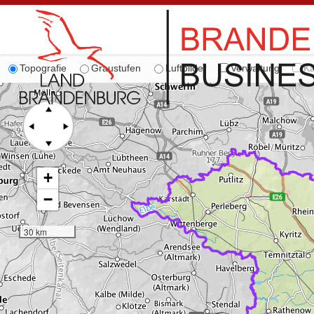
Topografie
Graustufen
Luftbilder
Verwaltung
Ka
+
−
30 km