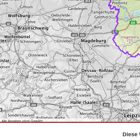
Alle Angaben ohne Gewähr
©
Bundesamt für Kartographie und Geodäsie
2026,
Datenquellen
©
GeoBasis-DE/LGB
,
dl-de/by-2-0
.
Diese 
©
GeoSN
,
dl-de/by-2-0