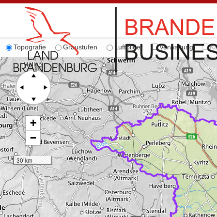
Topografie
Graustufen
Luftbilder
Verwaltung
Ka
+
−
30 km