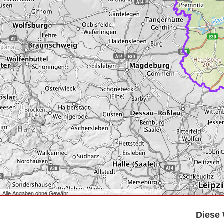
Alle Angaben ohne Gewähr
©
Bundesamt für Kartographie und Geodäsie
2026,
Datenquellen
©
GeoBasis-DE/LGB
,
dl-de/by-2-0
.
Diese 
©
GeoSN
,
dl-de/by-2-0