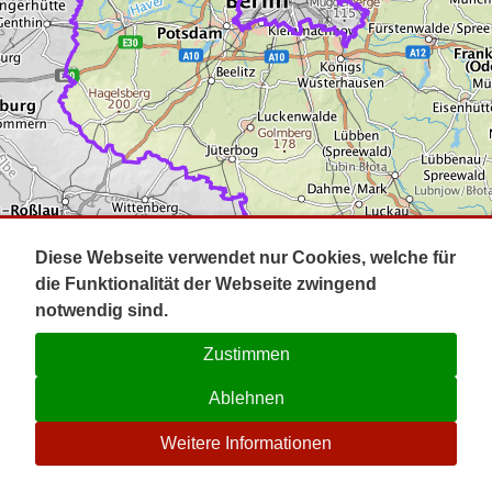
Impressum
Pot
Prig
Kontakt
Spr
Tel
Uck
Regi
Lausi
Diese Webseite verwendet nur Cookies, welche für
die Funktionalität der Webseite zwingend
notwendig sind.
Zustimmen
Ablehnen
☉
Weitere Informationen
V