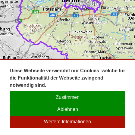
Impressum
Pot
Prig
Kontakt
Spr
Tel
Uck
Regi
Lausi
Diese Webseite verwendet nur Cookies, welche für
die Funktionalität der Webseite zwingend
notwendig sind.
Zustimmen
Ablehnen
☉
Weitere Informationen
V