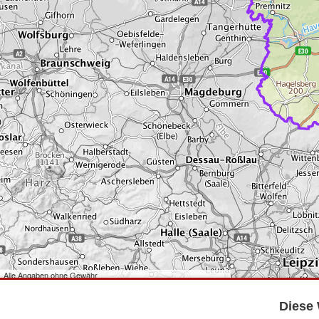
Alle Angaben ohne Gewähr
©
Bundesamt für Kartographie und Geodäsie
2026,
Datenquellen
©
GeoBasis-DE/LGB
,
dl-de/by-2-0
.
Diese 
©
GeoSN
,
dl-de/by-2-0