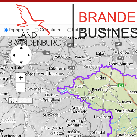
Topografie
Graustufen
Luftbilder
Verwaltung
Ka
+
−
30 km