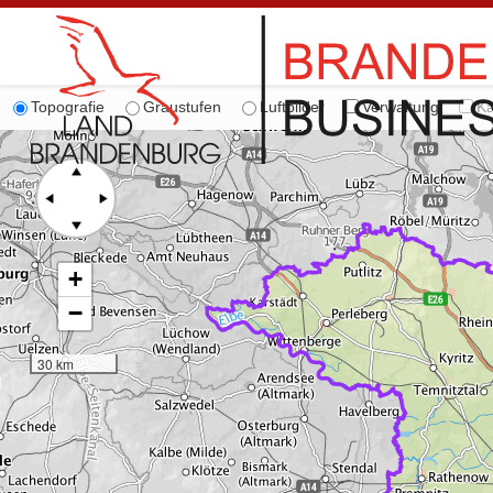
Topografie
Graustufen
Luftbilder
Verwaltung
Ka
+
−
30 km