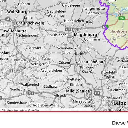
Alle Angaben ohne Gewähr
©
Bundesamt für Kartographie und Geodäsie
2026,
Datenquellen
©
GeoBasis-DE/LGB
,
dl-de/by-2-0
.
Diese 
©
GeoSN
,
dl-de/by-2-0