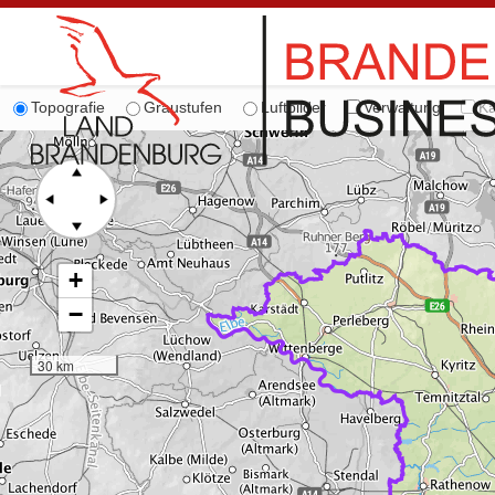
Topografie
Graustufen
Luftbilder
Verwaltung
Ka
+
−
30 km