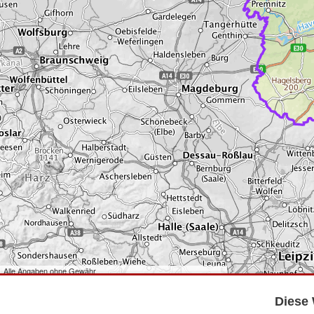
Alle Angaben ohne Gewähr
©
Bundesamt für Kartographie und Geodäsie
2026,
Datenquellen
©
GeoBasis-DE/LGB
,
dl-de/by-2-0
.
Diese 
©
GeoSN
,
dl-de/by-2-0