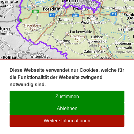
Impressum
Pot
Prig
Kontakt
Spr
Tel
Uck
Regi
Lausi
Diese Webseite verwendet nur Cookies, welche für
die Funktionalität der Webseite zwingend
notwendig sind.
Zustimmen
Ablehnen
☉
Weitere Informationen
V