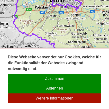
Impressum
Pot
Prig
Kontakt
Spr
Tel
Uck
Regi
Lausi
Diese Webseite verwendet nur Cookies, welche für
die Funktionalität der Webseite zwingend
notwendig sind.
Zustimmen
Ablehnen
☉
Weitere Informationen
V