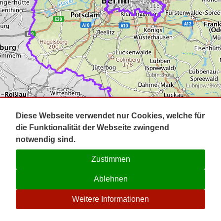
Impressum
Pot
Prig
Kontakt
Spr
Tel
Uck
Regi
Lausi
Diese Webseite verwendet nur Cookies, welche für
die Funktionalität der Webseite zwingend
notwendig sind.
Zustimmen
Ablehnen
☉
Weitere Informationen
V