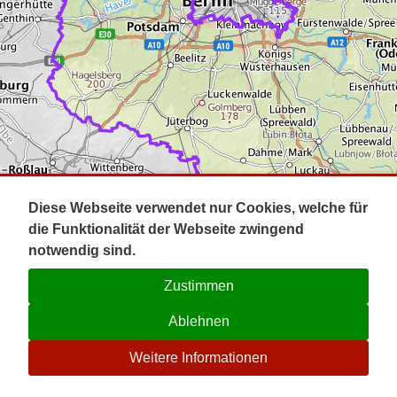
Impressum
Pot
Prig
Kontakt
Spr
Tel
Uck
Regi
Lausi
Diese Webseite verwendet nur Cookies, welche für
die Funktionalität der Webseite zwingend
notwendig sind.
Zustimmen
Ablehnen
☉
Weitere Informationen
V