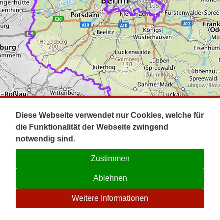
Impressum
Pot
Prig
Kontakt
Spr
Tel
Uck
Regi
Lausi
Diese Webseite verwendet nur Cookies, welche für
die Funktionalität der Webseite zwingend
notwendig sind.
Zustimmen
Ablehnen
☉
Weitere Informationen
V