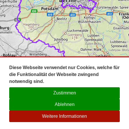
Impressum
Pot
Prig
Kontakt
Spr
Tel
Uck
Regi
Lausi
Diese Webseite verwendet nur Cookies, welche für
die Funktionalität der Webseite zwingend
notwendig sind.
Zustimmen
Ablehnen
☉
Weitere Informationen
V