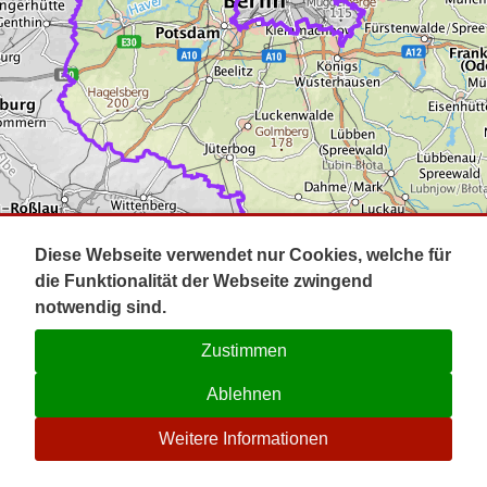
Impressum
Pot
Prig
Kontakt
Spr
Tel
Uck
Regi
Lausi
Diese Webseite verwendet nur Cookies, welche für
die Funktionalität der Webseite zwingend
notwendig sind.
Zustimmen
Ablehnen
☉
Weitere Informationen
V