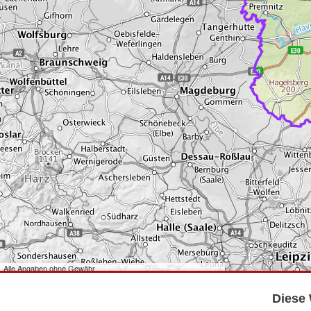
Alle Angaben ohne Gewähr
©
Bundesamt für Kartographie und Geodäsie
2026,
Datenquellen
©
GeoBasis-DE/LGB
,
dl-de/by-2-0
.
Diese 
©
GeoSN
,
dl-de/by-2-0