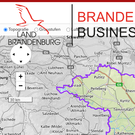
Topografie
Graustufen
Luftbilder
Verwaltung
Ka
+
−
30 km