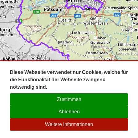
Impressum
Pot
Prig
Kontakt
Spr
Tel
Uck
Regi
Lausi
Diese Webseite verwendet nur Cookies, welche für
die Funktionalität der Webseite zwingend
notwendig sind.
Zustimmen
Ablehnen
☉
Weitere Informationen
V