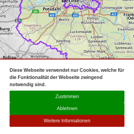
Impressum
Pot
Prig
Kontakt
Spr
Tel
Uck
Regi
Lausi
Diese Webseite verwendet nur Cookies, welche für
die Funktionalität der Webseite zwingend
notwendig sind.
Zustimmen
Ablehnen
☉
Weitere Informationen
V