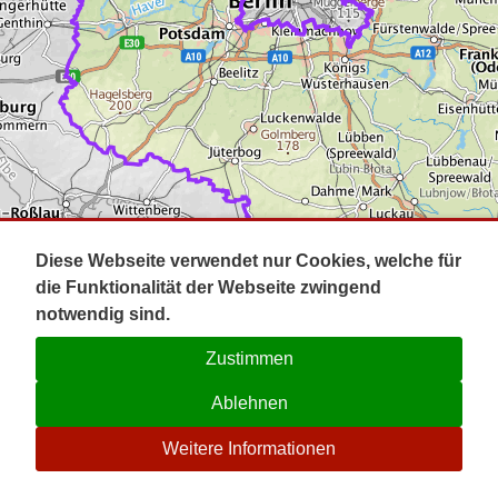
Impressum
Pot
Prig
Kontakt
Spr
Tel
Uck
Regi
Lausi
Diese Webseite verwendet nur Cookies, welche für
die Funktionalität der Webseite zwingend
notwendig sind.
Zustimmen
Ablehnen
☉
Weitere Informationen
V