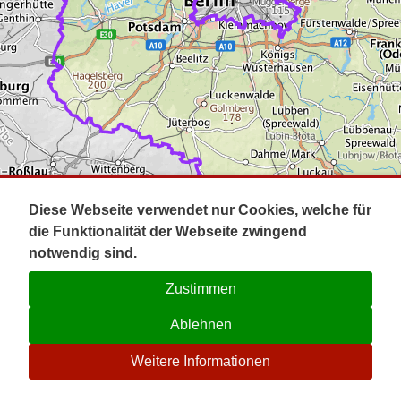
Impressum
Pot
Prig
Kontakt
Spr
Tel
Uck
Regi
Lausi
Diese Webseite verwendet nur Cookies, welche für
die Funktionalität der Webseite zwingend
notwendig sind.
Zustimmen
Ablehnen
☉
Weitere Informationen
V