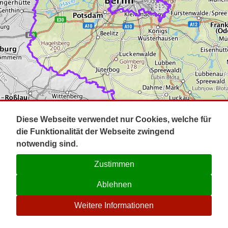
Impressum
Pot
Prig
Kontakt
Spr
Tel
Uck
Regi
Lausi
Diese Webseite verwendet nur Cookies, welche für
die Funktionalität der Webseite zwingend
notwendig sind.
Zustimmen
Ablehnen
☉
Weitere Informationen
V