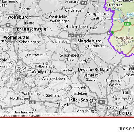
Alle Angaben ohne Gewähr
©
Bundesamt für Kartographie und Geodäsie
2026,
Datenquellen
©
GeoBasis-DE/LGB
,
dl-de/by-2-0
.
Diese 
©
GeoSN
,
dl-de/by-2-0