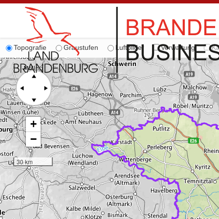
Topografie
Graustufen
Luftbilder
Verwaltung
Ka
+
−
30 km