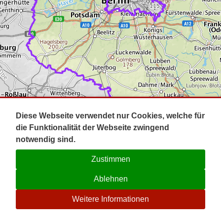
Impressum
Pot
Prig
Kontakt
Spr
Tel
Uck
Regi
Lausi
Diese Webseite verwendet nur Cookies, welche für
die Funktionalität der Webseite zwingend
notwendig sind.
Zustimmen
Ablehnen
☉
Weitere Informationen
V