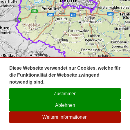
Impressum
Pot
Prig
Kontakt
Spr
Tel
Uck
Regi
Lausi
Diese Webseite verwendet nur Cookies, welche für
die Funktionalität der Webseite zwingend
notwendig sind.
Zustimmen
Ablehnen
☉
Weitere Informationen
V