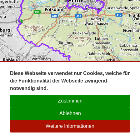
Impressum
Pot
Prig
Kontakt
Spr
Tel
Uck
Regi
Lausi
Diese Webseite verwendet nur Cookies, welche für
die Funktionalität der Webseite zwingend
notwendig sind.
Zustimmen
Ablehnen
☉
Weitere Informationen
V