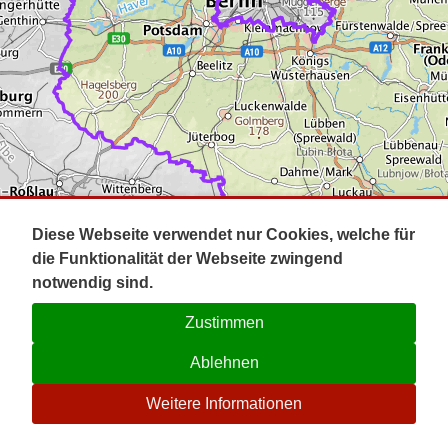
Impressum
Pot
Prig
Kontakt
Spr
Tel
Uck
Regi
Lausi
Diese Webseite verwendet nur Cookies, welche für
die Funktionalität der Webseite zwingend
notwendig sind.
Zustimmen
Ablehnen
☉
Weitere Informationen
V