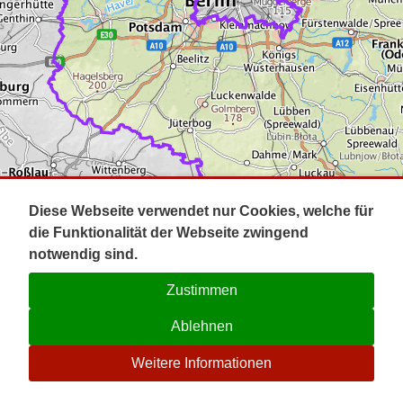
Impressum
Pot
Prig
Kontakt
Spr
Tel
Uck
Regi
Lausi
Diese Webseite verwendet nur Cookies, welche für
die Funktionalität der Webseite zwingend
notwendig sind.
Zustimmen
Ablehnen
☉
Weitere Informationen
V