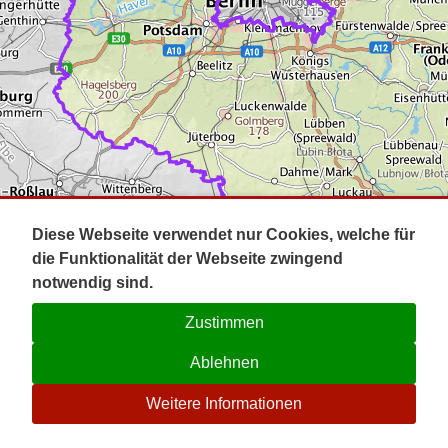
Impressum
Pot
Prig
Kontakt
Spr
Tel
Uck
Regi
Lausi
Diese Webseite verwendet nur Cookies, welche für
die Funktionalität der Webseite zwingend
notwendig sind.
Zustimmen
Ablehnen
☉
Weitere Informationen
V