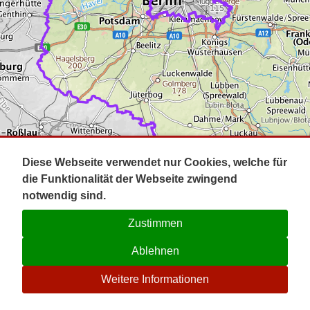
Impressum
Pot
Prig
Kontakt
Spr
Tel
Uck
Regi
Lausi
Diese Webseite verwendet nur Cookies, welche für
die Funktionalität der Webseite zwingend
notwendig sind.
Zustimmen
Ablehnen
☉
Weitere Informationen
V