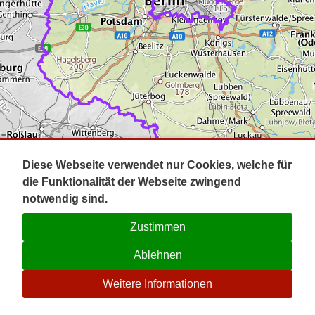
Impressum
Pot
Prig
Kontakt
Spr
Tel
Uck
Regi
Lausi
Diese Webseite verwendet nur Cookies, welche für
die Funktionalität der Webseite zwingend
notwendig sind.
Zustimmen
Ablehnen
☉
Weitere Informationen
V