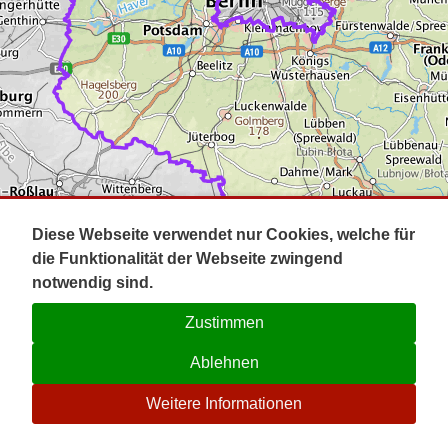
Impressum
Pot
Prig
Kontakt
Spr
Tel
Uck
Regi
Lausi
Diese Webseite verwendet nur Cookies, welche für
die Funktionalität der Webseite zwingend
notwendig sind.
Zustimmen
Ablehnen
☉
Weitere Informationen
V