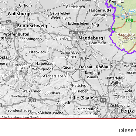
Alle Angaben ohne Gewähr
©
Bundesamt für Kartographie und Geodäsie
2026,
Datenquellen
©
GeoBasis-DE/LGB
,
dl-de/by-2-0
.
Diese 
©
GeoSN
,
dl-de/by-2-0