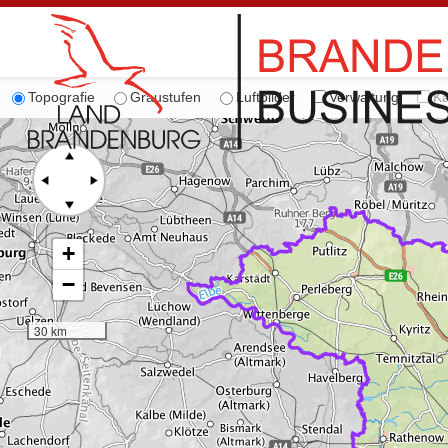
Topografie
Graustufen
Luftbilder
Verwaltung
Ka
+
−
30 km