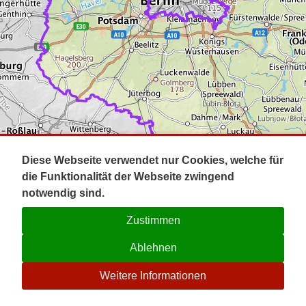
Impressum
Pot
Prig
Kontakt
Spr
Tel
Uck
Regi
Lausi
Diese Webseite verwendet nur Cookies, welche für
die Funktionalität der Webseite zwingend
notwendig sind.
Zustimmen
Ablehnen
☉
Weitere Informationen
V