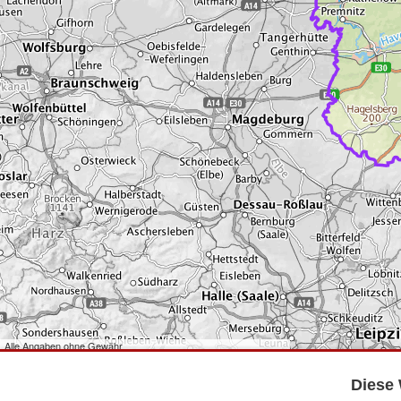
Alle Angaben ohne Gewähr
©
Bundesamt für Kartographie und Geodäsie
2026,
Datenquellen
©
GeoBasis-DE/LGB
,
dl-de/by-2-0
.
Diese 
©
GeoSN
,
dl-de/by-2-0