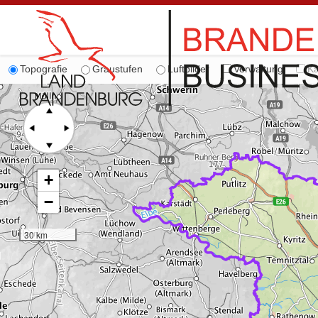
Topografie
Graustufen
Luftbilder
Verwaltung
Ka
+
−
30 km