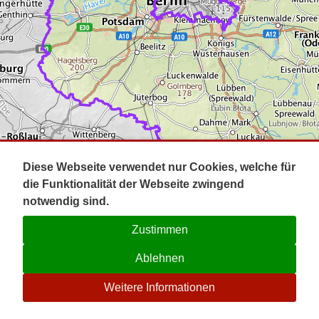
Impressum
Pot
Prig
Kontakt
Spr
Tel
Uck
Regi
Lausi
Diese Webseite verwendet nur Cookies, welche für
die Funktionalität der Webseite zwingend
notwendig sind.
Zustimmen
Ablehnen
☉
Weitere Informationen
V