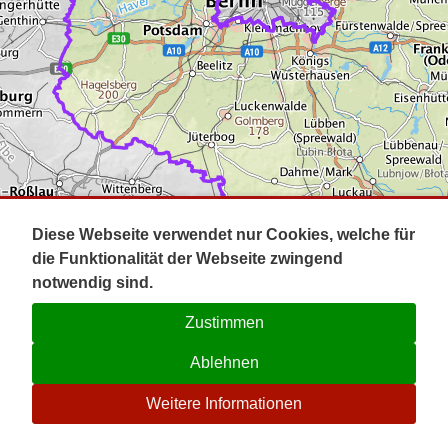
Impressum
Pot
Prig
Kontakt
Spr
Tel
Uck
Regi
Lausi
Diese Webseite verwendet nur Cookies, welche für
die Funktionalität der Webseite zwingend
notwendig sind.
Zustimmen
Ablehnen
☉
Weitere Informationen
V