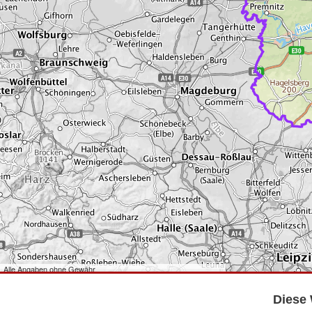
Alle Angaben ohne Gewähr
©
Bundesamt für Kartographie und Geodäsie
2026,
Datenquellen
©
GeoBasis-DE/LGB
,
dl-de/by-2-0
.
Diese 
©
GeoSN
,
dl-de/by-2-0