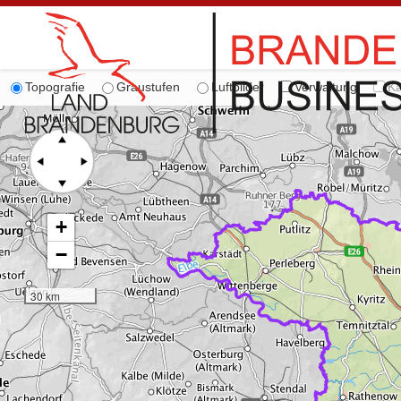
Topografie
Graustufen
Luftbilder
Verwaltung
Ka
+
−
30 km