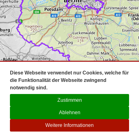
Impressum
Pot
Prig
Kontakt
Spr
Tel
Uck
Regi
Lausi
Diese Webseite verwendet nur Cookies, welche für
die Funktionalität der Webseite zwingend
notwendig sind.
Zustimmen
Ablehnen
☉
Weitere Informationen
V