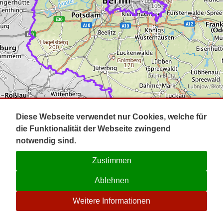
Impressum
Pot
Prig
Kontakt
Spr
Tel
Uck
Regi
Lausi
Diese Webseite verwendet nur Cookies, welche für
die Funktionalität der Webseite zwingend
notwendig sind.
Zustimmen
Ablehnen
☉
Weitere Informationen
V