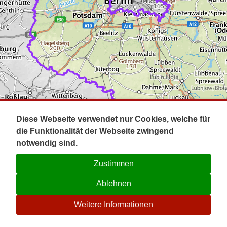
Impressum
Pot
Prig
Kontakt
Spr
Tel
Uck
Regi
Lausi
Diese Webseite verwendet nur Cookies, welche für
die Funktionalität der Webseite zwingend
notwendig sind.
Zustimmen
Ablehnen
☉
Weitere Informationen
V