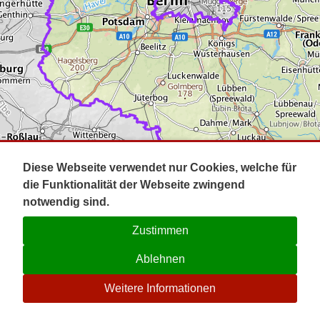
Impressum
Pot
Prig
Kontakt
Spr
Tel
Uck
Regi
Lausi
Diese Webseite verwendet nur Cookies, welche für
die Funktionalität der Webseite zwingend
notwendig sind.
Zustimmen
Ablehnen
☉
Weitere Informationen
V