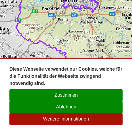
Impressum
Pot
Prig
Kontakt
Spr
Tel
Uck
Regi
Lausi
Diese Webseite verwendet nur Cookies, welche für
die Funktionalität der Webseite zwingend
notwendig sind.
Zustimmen
Ablehnen
☉
Weitere Informationen
V